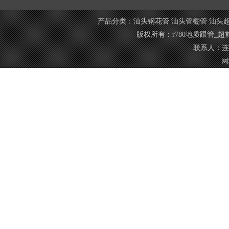
产品分类：
汕头钢花管
汕头管棚管
汕头
版权所有：r780地质跟管_
联系人：连经
网