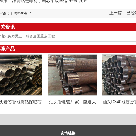
成果：跟管钻进顺利，岩芯采取率达 95% 以上
上一篇：已
一篇：已经没有了
相关资讯
汕头实力见证，服务全国重点工程
推荐产品
头岩芯管地质钻探取芯
汕头管棚管厂家｜隧道大
汕头DZ40地质
用管 高取芯率岩心套管
管棚超前支护管 注浆加固
探护壁用套管 
友情链接