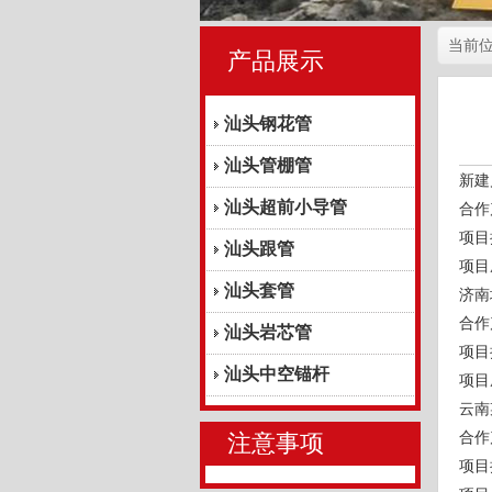
当前
产品展示
汕头钢花管
汕头管棚管
新建
汕头超前小导管
合作
项目
汕头跟管
项目
汕头套管
济南
合作
汕头岩芯管
项目
汕头中空锚杆
项目
云南
合作
注意事项
项目