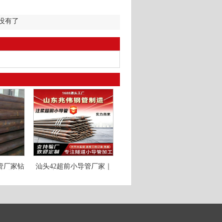
经没有了
套管厂家钻
汕头42超前小导管厂家｜
国标品质
隧道注浆锚管锁脚倒刺锁
尖打孔加工