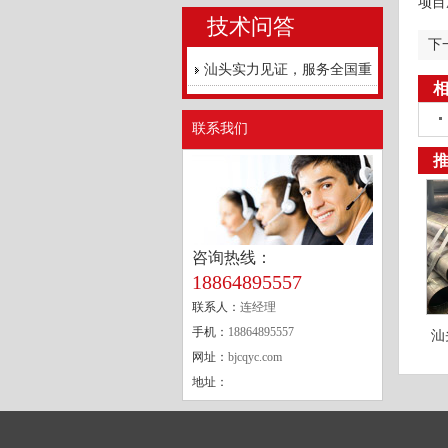
项目
技术问答
下
汕头实力见证，服务全国重
点工程
联系我们
咨询热线：
18864895557
联系人：
连经理
手机：
18864895557
汕
网址：
bjcqyc.com
地址：